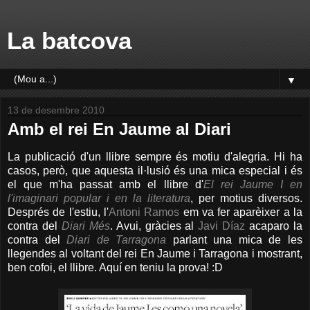
La batcova
▼
13 de desembre 2010
Amb el rei En Jaume al Diari
La publicació d'un llibre sempre és motiu d'alegria. Hi ha
casos, però, que aquesta il·lusió és una mica especial i és
el que m'ha passat amb el llibre d'
El rei Jaume I en
l'imaginari popular i en la literatura
, per motius diversos.
Després de l'estiu, l'
Antoni Ramos
em va fer aparèixer a la
contra del
Diari Més
. Avui, gràcies al
Javi Díaz
acaparo la
contra del
Diari de Tarragona
parlant una mica de les
llegendes al voltant del rei En Jaume i Tarragona i mostrant,
ben cofoi, el llibre. Aquí en teniu la prova! :D