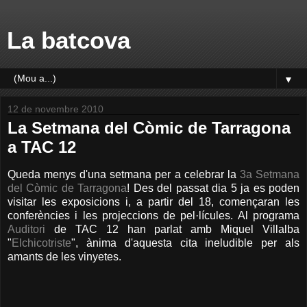
La batcova
▼
12 de novembre 2010
La Setmana del Còmic de Tarragona
a TAC 12
Queda menys d'una setmana per a celebrar la
3a Setmana
del Còmic de Tarragona
! Des del passat dia 5 ja es poden
visitar les exposicions i, a partir del 18, començaran les
conferències i les projeccions de pel·lícules. Al programa
Auditori
de TAC 12 han parlat amb Miquel Villalba
"
Elchicotriste
", ànima d'aquesta cita ineludible per als
amants de les vinyetes.