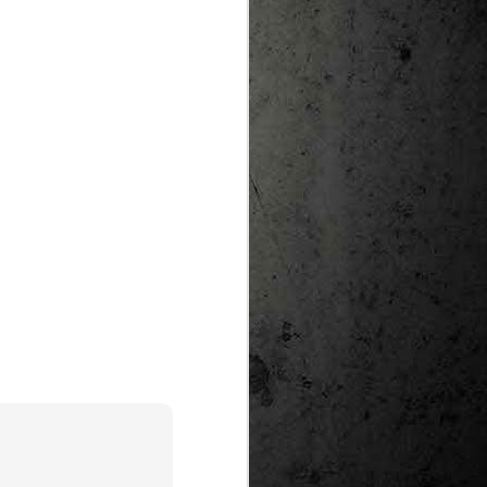
te natural de
le per a la