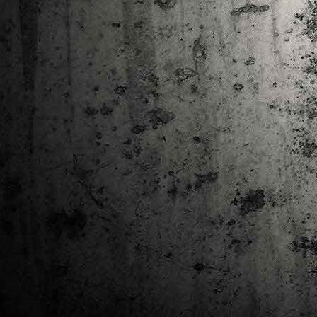
Ta
ha
tr
M
1
au
Se
pe
pr
cò
J