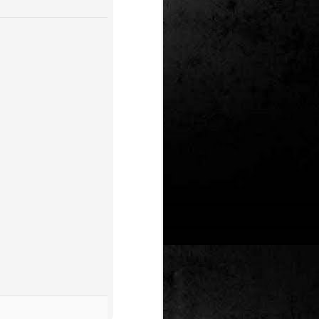
Un nou Corto Maltès
JUL
25
sense Hugo Pratt: ‘Sota
el sol de mitjanit’ de
Juan Díaz Canales i
Rubén Pellejero
Quan Hugo Pratt va morir l’any 1995,
semblava que també ho feia amb ell
l’inconfusible mariner de les
aventures romàntiques, filosòfiques i
aventureres, Corto Maltès. Tot i que el
mateix Pratt va arribar a insinuar que
no li faria res que algú altre prengués
el relleu –a diferència de l’intocable
Tintín d’Hergé–, la idea de nous
àlbums sense la seva firma semblava
poc menys que una heretgia.