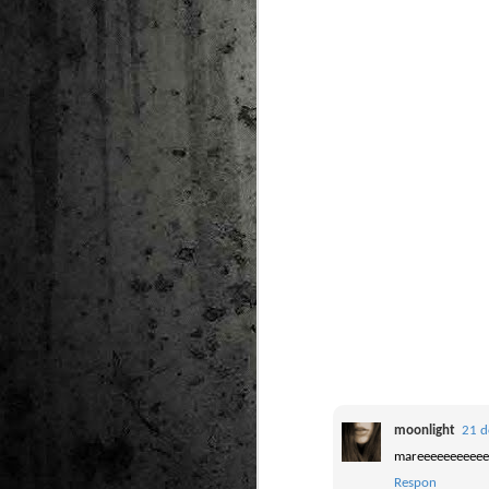
moonlight
21 d
mareeeeeeeeeeee
Respon