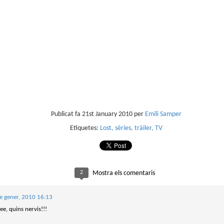
sobre com la societat contemporània ha transformat l’ac
dormir en un bé de consum o, pitjor encara, en un obstac
productivitat.
Publicat fa
21st January 2010
per
Emili Samper
Etiquetes:
Lost
sèries
tràiler
TV
2
Mostra els comentaris
e gener, 2010 16:13
e, quins nervis!!!