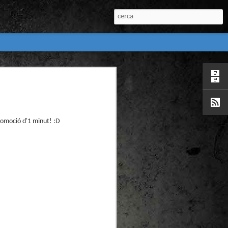
:
l) de còmics de la
nú:
romoció d'1 minut! :D
el Còmic 2018) i
Penyas torna amb
n blanc. L’obra no
igació profunda