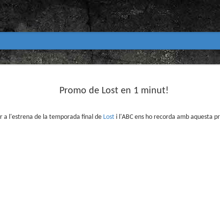
Club de lectura de còmics
MAR
31
Promo de Lost en 1 minut!
primavera 2026
Encetem nou trimestre al club de lectura (virtua
Biblioteca Pública de Tarragona i ho fem amb aquest me
 a l'estrena de la temporada final de
Lost
i l'ABC ens ho recorda amb aquesta p
Abril
En vela / En blanc
Guió i dibuix d’Ana Penyas
Salamandra Graphic, 2025
Després de l’èxit d’Estamos todas bien (Premi Nacional d
Todo bajo el sol (llegit el 2023 al club de lectura), Ana 
un assaig gràfic tan necessari com inquietant: En vela / E
és només un relat íntim sobre l’insomni, sinó una invest