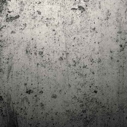
trimestre del club de lectura de còmics de la Biblioteca Pública de
rragona. I aquest és el menú ofert per als mesos d'abril, maig i juny. Com ja és
bitual, el club se segueix en modalitat virtual amb l'aplicació Tellfy i les
obades mensuals són per videoconferència.
Descobrint els orígens de la revista Spirou
AR
3
Ja tinc a les mans el resultat d'una feina que m'ha portat a capbussar-me
els darrers temps en la història del còmic europeu i dels seus grans
tors i personatges!
gur que coneixeu en Lucky Luke, els Barrufets, en Marsupilami o en Spirou,
rò sabíeu que van néixer en una revista? Le Journal de Spirou, publicada per
imera vegada el 21 d’abril de 1938, és una de les grans icones de l’escola de
mic franco-belga.
El compromís de Joan Junceda: ‘Somnis entre la boira’ de
AN