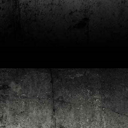
4
Lluís Recasens i Àngel Marí
Nascut a Barcelona l’any 1881 i mort a Blanes el 1948, Joan Junceda és
 dels noms més destacats entre els dibuixants, il·lustradors i caricaturistes
talans d’aquesta època. Tot i començar sense cap tipus de formació, ben
iat s’integrà dins la redacció del setmanari Cu-Cut!, participant activament en
tes les activitats organitzades des d’aquesta publicació i prenent partit pel
talanisme polític.
Club de lectura de còmics: hivern de 2025
EC
3
Abans de tancar el 2024, arriba l'hora de presentar les lectures del
primer trimestre del 2025 del club de lectura de còmics de la Biblioteca
blica de Tarragona, gratuït i virtual. El menú, ben variat: un personatge
àssic, l'adaptació d'una novel·la molt coneguda (i llegida) i una novetat molt
pactant. Aquí en teniu els detalls!
ner
rto Maltés.
Club de lectura de còmics: tardor de 2024
CT