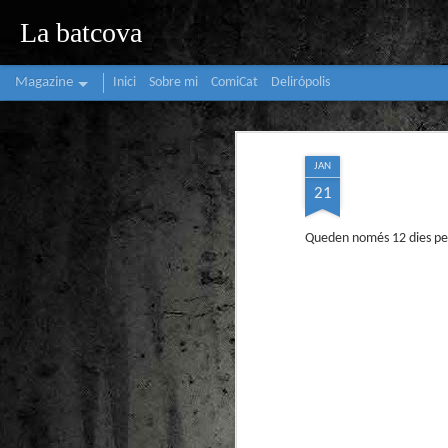
La batcova
Magazine
Inici
Sobre mi
ComiCat
Delirópolis
JAN
21
Queden només 12 dies per