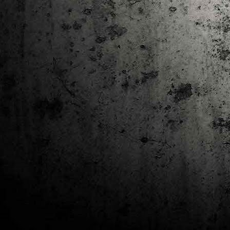
J
al
Co
Ta
M
Di
la
cò
ac
Es
de