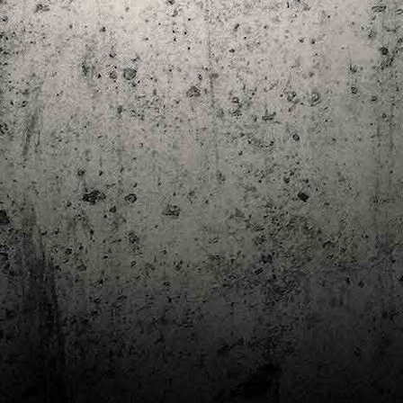
Club de lectura de còmics: estiu de 2024
UL
7
Arriba l'estiu i amb ell una nova edició del club de lectura per passar
aquests mesos de calor. En aquesta nova edició farem dues lectures: una
 juliol i l'altre al setembre!
m és habitual, les inscripcions es formalitzen a la Biblioteca Pública de
rragona i les lectures es podran llegir en edició digital.
Estudis en Comicologia al Còmic Barcelona
AY
1
Del 3 al 5 de maig la Fira Barcelona acull la 42a edició de Còmic
Barcelona (el Saló del Còmic de tota la vida).
vendres faré la visita anual i diumenge hi tornaré, aquest cop per participar a
 taula rodona Estudis en Comicologia: Els llibres de teoria i divulgació del
mic en els temps del podcast, a les 16 h, a la sala còmic 6, molt ben
ompanyat:
tudis en Comicologia: Els llibres de teoria i divulgació del còmic en els temps
l podcast.