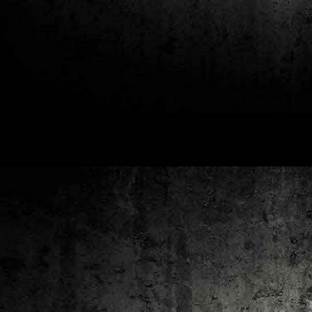
2
un
ca
av
to
ca
D
2
Pú
cl
im
Ge
Co
O