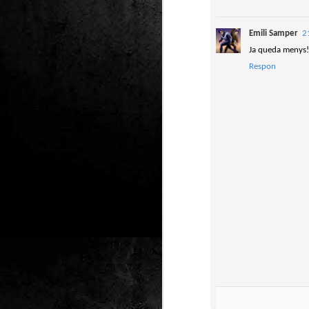
Club de lectura de
DEC
24
còmics: hivern 2026
Emili Samper
2
Any nou, nou trimestre i noves
Ja queda menys!
lectures al club de lectura de còmics
de la Biblioteca Pública de Tarragona,
Respon
gratuït i en línia amb l'aplicació Tellfy.
J
1
FM
de
tè
J
2