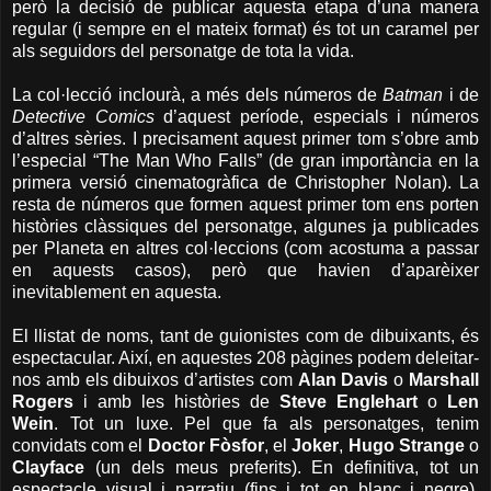
però la decisió de publicar aquesta etapa d’una manera
regular (i sempre en el mateix format) és tot un caramel per
als seguidors del personatge de tota la vida.
La col·lecció inclourà, a més dels números de
Batman
i de
Detective Comics
d’aquest període, especials i números
d’altres sèries. I precisament aquest primer tom s’obre amb
l’especial “The Man Who Falls” (de gran importància en la
primera versió cinematogràfica de Christopher Nolan). La
resta de números que formen aquest primer tom ens porten
històries clàssiques del personatge, algunes ja publicades
per Planeta en altres col·leccions (com acostuma a passar
en aquests casos), però que havien d’aparèixer
inevitablement en aquesta.
El llistat de noms, tant de guionistes com de dibuixants, és
espectacular. Així, en aquestes 208 pàgines podem deleitar-
nos amb els dibuixos d’artistes com
Alan
Davis
o
Marshall
Rogers
i amb les històries de
Steve
Englehart
o
Len
Wein
. Tot un luxe. Pel que fa als personatges, tenim
convidats com el
Doctor Fòsfor
, el
Joker
,
Hugo Strange
o
Clayface
(un dels meus preferits). En definitiva, tot un
espectacle visual i narratiu (fins i tot en blanc i negre),