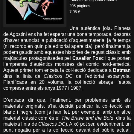
208 pàgines
7,95 €
Una autèntica joia. Planeta
de Agostini ens ha fet esperar una bona temporada, després
d’haver anunciat la publicació d’aquest material ja fa temps
(ni recordo en quin pla editorial apareixia), però finalment ja
podem gaudir amb aquestes històries de regust clàssic amb
majúscules protagonitzades pel
Cavaller Fosc
i que porten
l’empremta d’autèntics monstres del còmic nord-americà.
Aquest primer tom enceta la col·lecció dedicada a
Batman
dins la línia de
Clásicos DC
de l’editorial espanyola.
Planificada en 20 volums, la col·lecció abraça l’etapa
compresa entre els anys 1977 i 1987.
D’entrada dir que, finalment, per problemes amb els
materials originals, s’ha decidit publicar la col·lecció en
blanc i negre (com ja han fet, per exemple, amb un altre
material clàssic com és el
The Brave and the Bold
, dins la
mateixa línia de
Clásicos DC
). Això pot ser, evidentment, un
punt negatiu per a la col·lecció davant del públic actual,