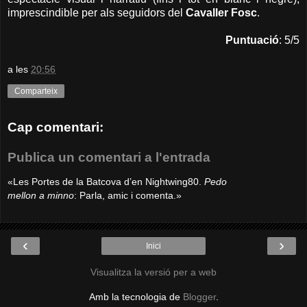
imprescindible per als seguidors del
Cavaller Fosc
.
Puntuació
: 5/5
a les
20:56
Comparteix
Cap comentari:
Publica un comentari a l'entrada
«Les Portes de la Batcova d’en Nightwing80.
Pedo
mellon a minno
: Parla, amic i comenta.»
‹
›
Inici
Visualitza la versió per a web
Amb la tecnologia de
Blogger
.