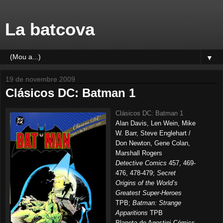
La batcova
▼
19 de novembre 2009
Clásicos DC: Batman 1
Clásicos DC: Batman 1
Alan Davis, Len Wein, Mike
W. Barr, Steve Englehart /
Don Newton, Gene Colan,
Marshall Rogers
Detective Comics
457, 469-
476, 478-479;
Secret
Origins of the World’s
Greatest Super-Heroes
TPB;
Batman: Strange
Apparitions
TPB
Planeta de Agostini Cómics