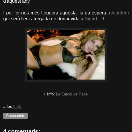
d'aquest any.
I per fer-nos més lleugera aquesta llarga espera,
recordem
qui serà l'encarregada de donar vida a
Sigrid
: :D
+ Info:
La Cárcel de Papel
a les
8:16
Comparteix
4 comentaris: