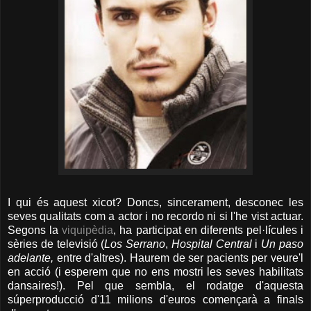
I qui és aquest xicot? Doncs, sincerament, desconec les
seves qualitats com a actor i no recordo ni si l'he vist actuar.
Segons la
viquipèdia
, ha participat en diferents pel·lícules i
sèries de televisió (
Los Serrano
,
Hospital Central
i
Un paso
adelante,
entre d'altres). Haurem de ser pacients per veure'l
en acció (i esperem que no ens mostri les seves habilitats
dansaires!). Pel que sembla, el rodatge d'aquesta
súperproducció d'11 milions d'euros començarà a finals