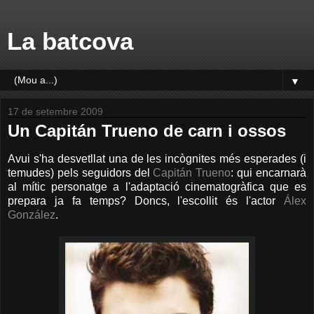
La batcova
▼
17 de setembre 2009
Un Capitán Trueno de carn i ossos
Avui s'ha desvetllat una de les incògnites més esperades (i
temudes) pels seguidors del
Capitán Trueno
: qui encarnarà
al mític personatge a l'adaptació cinematogràfica que es
prepara ja fa temps? Doncs, l'escollit és l'actor
Álex
González
.