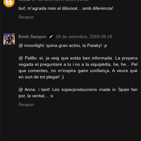
buf, m'agrada més el dibuixat... amb diferència!
Respon
Emili Samper
18 de setembre, 2009 08:18
@ moonlight: quina gran actriu, la Pataky! :p
@ Palillo: ei, ja veig que estàs ben informada. La propera
vegada et preguntaré a tu i no a la viquipèdia, he, he... Pel
que comentes, no m'inspira gaire confiança. A veure què
en surt de tot plegat! ;)
@ Anna: i tant! Les súperproduccions made in Spain fan
por, la veritat... :o
Respon