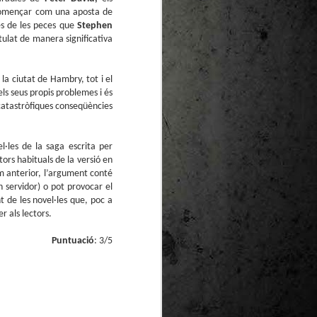
te natural de
 començar com una aposta de
le per a la
es de les peces que
Stephen
itulat de manera significativa
 la ciutat de Hambry, tot i el
els seus propis problemes i és
 catastròfiques conseqüències
l·les de la saga escrita per
ctors habituals de la versió en
lum anterior, l’argument conté
 servidor) o pot provocar el
 de les novel·les que, poc a
r als lectors.
Puntuació
: 3/5