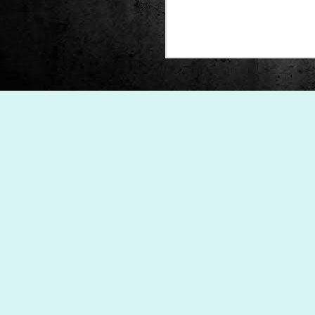
Club de lectura de
DEC
24
còmics: hivern 2026
Any nou, nou trimestre i noves
lectures al club de lectura de còmics
de la Biblioteca Pública de Tarragona,
gratuït i en línia amb l'aplicació Tellfy.
J
1
FM
de
tè
J
2