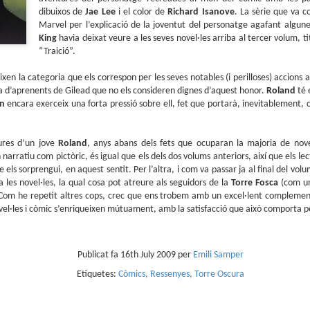
sobre com la societat contemporània ha transformat l’ac
dibuixos de
Jae Lee
i el color de
Richard Isanove
. La sèrie que va
dormir en un bé de consum o, pitjor encara, en un obstac
Marvel per l’explicació de la joventut del personatge agafant algun
productivitat.
King
havia deixat veure a les seves novel·les arriba al tercer volum, t
“Traició”.
eixen la categoria que els correspon per les seves notables (i perilloses) accions a
ta d’aprenents de Gilead que no els consideren dignes d’aquest honor.
Roland
té 
yn
encara exerceix una forta pressió sobre ell, fet que portarà, inevitablement,
ures d’un jove
Roland
, anys abans dels fets que ocuparan la majoria de nove
an narratiu com pictòric, és igual que els dels dos volums anteriors, així que els le
els sorprengui, en aquest sentit. Per l’altra, i com va passar ja al final del vo
a les novel·les, la qual cosa pot atreure als seguidors de la
Torre Fosca
(com un
. Com he repetit altres cops, crec que ens trobem amb un excel·lent complement
vel·les i còmic s’enriqueixen mútuament, amb la satisfacció que això comporta pe
Publicat fa
16th July 2009
per
Emili Samper
Etiquetes:
Còmics
Ressenyes
Torre Oscura