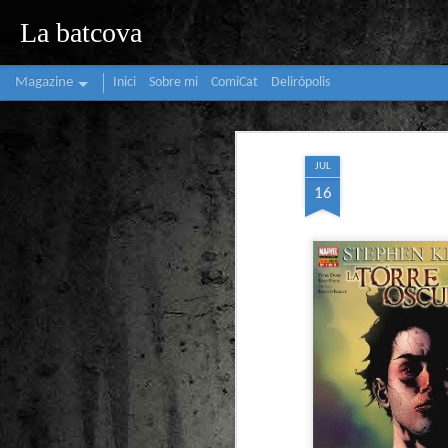
La batcova
Magazine
Inici
Sobre mi
ComiCat
Delirópolis
JUL
16