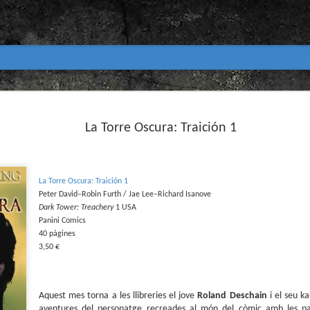
Club de lectura de còmics
MAR
31
La Torre Oscura: Traición 1
primavera 2026
Encetem nou trimestre al club de lectura (virtua
Biblioteca Pública de Tarragona i ho fem amb aquest me
Abril
La Torre Oscura: Traición 1
Peter David–Robin Furth / Jae Lee–Richard Isanove
En vela / En blanc
Dark Tower: Treachery
1 USA
Panini Comics
Guió i dibuix d’Ana Penyas
40 pàgines
3,50 €
Salamandra Graphic, 2025
Després de l’èxit d’Estamos todas bien (Premi Nacional d
Todo bajo el sol (llegit el 2023 al club de lectura), Ana 
un assaig gràfic tan necessari com inquietant: En vela / E
Aquest mes torna a les llibreries el jove
Roland Deschain
i el seu ka
és només un relat íntim sobre l’insomni, sinó una invest
aventures del personatge recreades al món del còmic amb les p