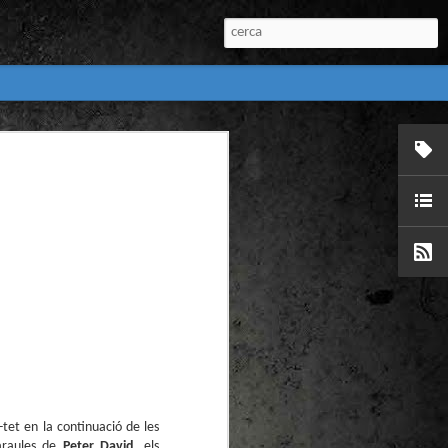
:
l) de còmics de la
nú:
el Còmic 2018) i
Penyas torna amb
n blanc. L’obra no
-tet en la continuació de les
igació profunda
araules de
Peter David,
els