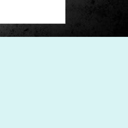
Un nou Corto Maltès
JUL
25
sense Hugo Pratt: ‘Sota
el sol de mitjanit’ de
Juan Díaz Canales i
Rubén Pellejero
Quan Hugo Pratt va morir l’any 1995,
semblava que també ho feia amb ell
l’inconfusible mariner de les
aventures romàntiques, filosòfiques i
aventureres, Corto Maltès. Tot i que el
mateix Pratt va arribar a insinuar que
no li faria res que algú altre prengués
el relleu –a diferència de l’intocable
Tintín d’Hergé–, la idea de nous
àlbums sense la seva firma semblava
poc menys que una heretgia.