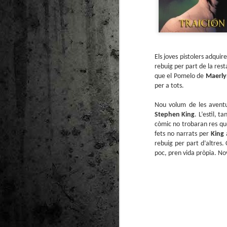
Els joves pistolers adquir
rebuig per part de la res
que el Pomelo de
Maerl
per a tots.
Nou volum de les avent
Stephen King
. L’estil, t
còmic no trobaran res que 
fets no narrats per
King
rebuig per part d’altres
poc, pren vida pròpia. No