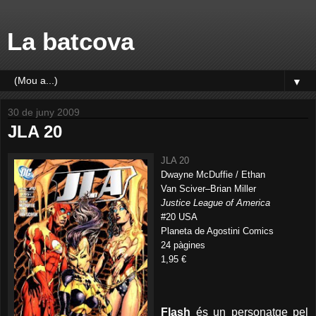
La batcova
▼
30 de juny 2009
JLA 20
JLA 20
Dwayne McDuffie / Ethan
Van Sciver–Brian Miller
Justice League of America
#20 USA
Planeta de Agostini Comics
24 pàgines
1,95 €
Flash
és un personatge pel