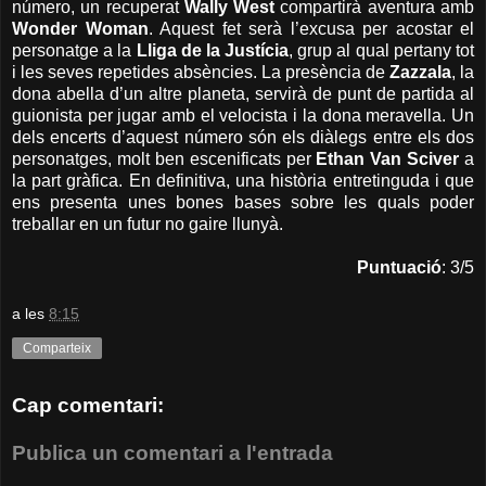
número, un recuperat
Wally West
compartirà aventura amb
Wonder Woman
. Aquest fet serà l’excusa per acostar el
personatge a la
Lliga de la Justícia
, grup al qual pertany tot
i les seves repetides absències. La presència de
Zazzala
, la
dona abella d’un altre planeta, servirà de punt de partida al
guionista per jugar amb el velocista i la dona meravella. Un
dels encerts d’aquest número són els diàlegs entre els dos
personatges, molt ben escenificats per
Ethan Van Sciver
a
la part gràfica. En definitiva, una història entretinguda i que
ens presenta unes bones bases sobre les quals poder
treballar en un futur no gaire llunyà.
Puntuació
: 3/5
a les
8:15
Comparteix
Cap comentari:
Publica un comentari a l'entrada