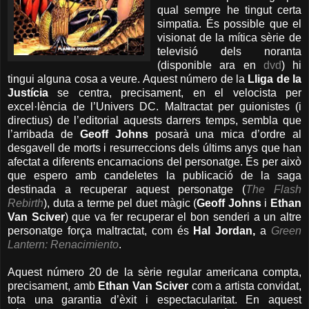
qual sempre he tingut certa
simpatia. És possible que el
visionat de la mítica sèrie de
televisió dels noranta
(disponible ara en
dvd
) hi
tingui alguna cosa a veure. Aquest número de la
Lliga de la
Justícia
se centra, precisament, en el velocista per
excel·lència de l’Univers DC. Maltractat per guionistes (i
directius) de l’editorial aquests darrers temps, sembla que
l’arribada de
Geoff Johns
posarà una mica d’ordre al
desgavell de morts i resurreccions dels últims anys que han
afectat a diferents encarnacions del personatge. És per això
que espero amb candeletes la publicació de la saga
destinada a recuperar aquest personatge (
The Flash
Rebirth
), duta a terme pel duet màgic (
Geoff Johns
i
Ethan
Van Sciver
) que va fer recuperar el bon senderi a un altre
personatge força maltractat, com és
Hal Jordan,
a
Green
Lantern: Renacimiento
.
Aquest número 20 de la sèrie regular americana compta,
precisament, amb
Ethan Van Sciver
com a artista convidat,
tota una garantia d’èxit i espectacularitat. En aquest