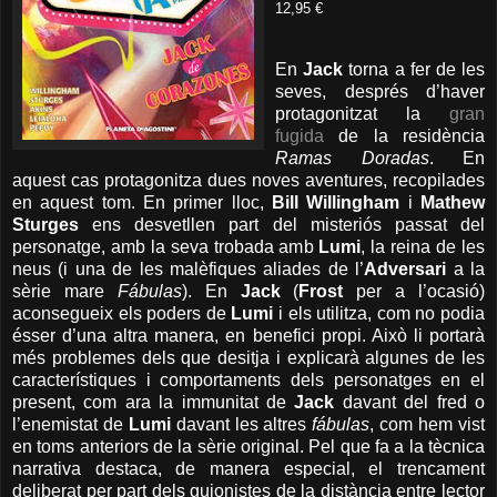
12,95 €
En
Jack
torna a fer de les
seves, després d’haver
protagonitzat la
gran
fugida
de la residència
Ramas Doradas
. En
aquest cas protagonitza dues noves aventures, recopilades
en aquest tom. En primer lloc,
Bill Willingham
i
Mathew
Sturges
ens desvetllen part del misteriós passat del
personatge, amb la seva trobada amb
Lumi
, la reina de les
neus (i una de les malèfiques aliades de l’
Adversari
a la
sèrie mare
Fábulas
). En
Jack
(
Frost
per a l’ocasió)
aconsegueix els poders de
Lumi
i els utilitza, com no podia
ésser d’una altra manera, en benefici propi. Això li portarà
més problemes dels que desitja i explicarà algunes de les
característiques i comportaments dels personatges en el
present, com ara la immunitat de
Jack
davant del fred o
l’enemistat de
Lumi
davant les altres
fábulas
, com hem vist
en toms anteriors de la sèrie original. Pel que fa a la tècnica
narrativa destaca, de manera especial, el trencament
deliberat per part dels guionistes de la distància entre lector