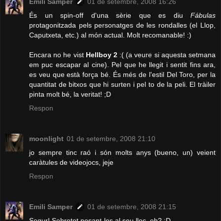
Emili Samper
01 de setembre, 2008 16:26
És un spin-off d'una sèrie que es diu
Fábulas
protagonitzada pels personatges de les rondalles (el Llop,
Caputxeta, etc.) al món actual. Molt recomanable! :)
Encara no he vist
Hellboy 2
:( (a veure si aquesta setmana
em puc escapar al cine). Pel que he llegit i sentit fins ara,
es veu que està força bé. És més de l'estil Del Toro, per la
quantitat de bitxos que hi surten i pel to de la peli. El tràiler
pinta molt bé, la veritat! ;D
Respon
moonlight
01 de setembre, 2008 21:10
jo sempre tinc raó i són molts anys (bueno, un) veient
caràtules de videojocs, jeje
Respon
Emili Samper
01 de setembre, 2008 21:15
Segur! Sobretot posant-los al seu lloc, eh? :D