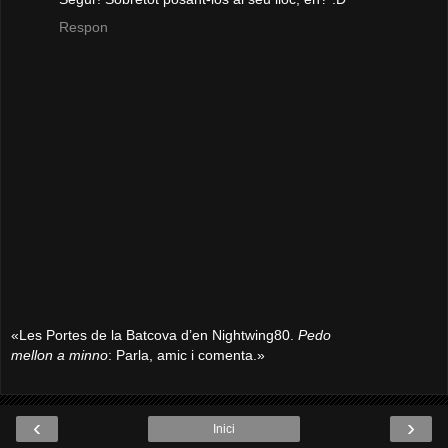
Respon
«Les Portes de la Batcova d’en Nightwing80.
Pedo
mellon a minno
: Parla, amic i comenta.»
‹
›
Inici