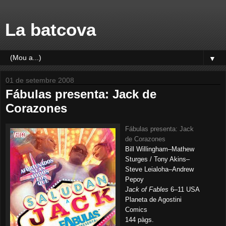
La batcova
▼
01 de setembre 2008
Fábulas presenta: Jack de
Corazones
Fábulas presenta: Jack
de Corazones
Bill Willingham–Mathew
Sturges / Tony Akins–
Steve Leialoha–Andrew
Pepoy
Jack of Fables
6–11 USA
Planeta de Agostini
Comics
144 pàgs.