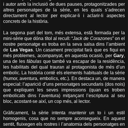
i autor amb la inclusió de dues pauses, protagonitzades per
altres personatges de la sèrie, en les quals s’adrecen
directament al lector per explicar-li i aclarir-li aspectes
concrets de la història.
La segona part del tom, més extensa, està formada per la
mini-sèrie que dóna títol al recull: “
Jack de Corazones
” on el
nostre personatge es troba en la seva salsa dins l’ambient
de
Las Vegas
. Un casament precipitat farà que es fiqui en
més problemes, acompanyat, en aquesta ocasió, per
Gary
,
una de les
fábulas
que també va escapar de la residència,
les habilitats del qual trauran al protagonista de més d’un
embolic. La història conté els elements habituals de la sèrie
(humor, aventura, embolics, etc.). En destaca un, de manera
especial: l’aparició d’uns personatges secundaris (dos nois)
que expliquen les seves impressions (quan es troben
embolicats dins l’aventura) mitjançant l’escriptura al seu
bloc, acostant-se així, un cop més, al lector.
Gràficament, la sèrie intenta mantenir un to i un estil
homogenis, cosa que no sempre aconsegueix. En aquest
sentit, fluixegen els rostres i l’anatomia dels personatges en