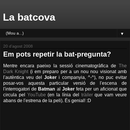
La batcova
▼
20 d’agost 2008
Em pots repetir la bat-pregunta?
Mentre encara paeixo la sessió cinematogràfica de
The
Dark Knight
(i em preparo per a un nou nou visionat amb
l'autèntica veu del
Joker
i companyia, ^-^), no puc evitar
posar-vos aquesta particular versió de l'escena de
l'interrogatori de
Batman
al
Joker
feta per un aficionat que
circula pel
YouTube
(en la línia del
tràiler
que vam veure
abans de l'estrena de la peli). És genial! :D