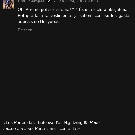
Emili Samper
21 de juliol, 2008 20:38
Oh! Això no pot ser, silvana! ^-^ És una lectura obligatòria.
Pel que fa a la vestimenta, ja sabem com se les gasten
aquests de Hollywood...
Respon
«Les Portes de la Batcova d’en Nightwing80.
Pedo
mellon a minno
: Parla, amic i comenta.»