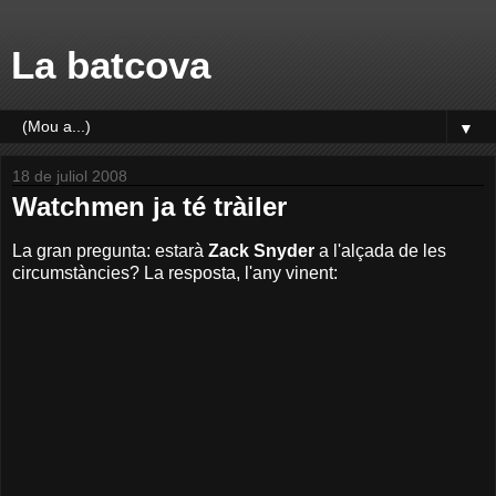
La batcova
▼
18 de juliol 2008
Watchmen ja té tràiler
La gran pregunta: estarà
Zack Snyder
a l'alçada de les
circumstàncies? La resposta, l'any vinent: