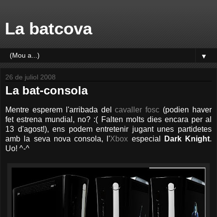
La batcova
▼
26 de juliol 2008
La bat-consola
Mentre esperem l'arribada del
cavaller fosc
(podien haver
fet estrena mundial, no? :( Falten molts dies encara per al
13 d'agost!), ens podem entretenir jugant unes partidetes
amb la seva nova consola, l'
Xbox
especial
Dark Knight
.
Uo! ^-^