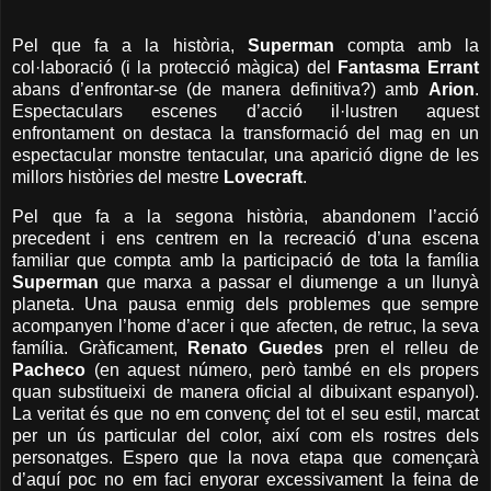
Pel que fa a la història,
Superman
compta amb la
col·laboració (i la protecció màgica) del
Fantasma
Errant
abans d’enfrontar-se (de manera definitiva?) amb
Arion
.
Espectaculars escenes d’acció il·lustren aquest
enfrontament on destaca la transformació del mag en un
espectacular monstre tentacular, una aparició digne de les
millors històries del mestre
Lovecraft
.
Pel que fa a la segona història, abandonem l’acció
precedent i ens centrem en la recreació d’una escena
familiar que compta amb la participació de tota la família
Superman
que marxa a passar el diumenge a un llunyà
planeta. Una pausa enmig dels problemes que sempre
acompanyen l’home d’acer i que afecten, de retruc, la seva
família. Gràficament,
Renato Guedes
pren el relleu de
Pacheco
(en aquest número, però també en els propers
quan substitueixi de manera oficial al dibuixant espanyol).
La veritat és que no em convenç del tot el seu estil, marcat
per un ús particular del color, així com els rostres dels
personatges. Espero que la nova etapa que començarà
d’aquí poc no em faci enyorar excessivament la feina de