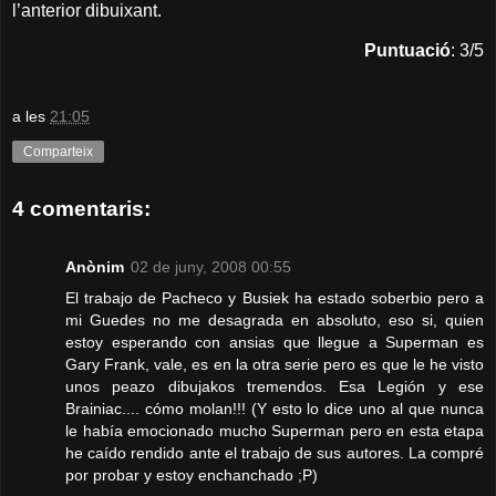
l’anterior dibuixant.
Puntuació
: 3/5
a les
21:05
Comparteix
4 comentaris:
Anònim
02 de juny, 2008 00:55
El trabajo de Pacheco y Busiek ha estado soberbio pero a
mi Guedes no me desagrada en absoluto, eso si, quien
estoy esperando con ansias que llegue a Superman es
Gary Frank, vale, es en la otra serie pero es que le he visto
unos peazo dibujakos tremendos. Esa Legión y ese
Brainiac.... cómo molan!!! (Y esto lo dice uno al que nunca
le había emocionado mucho Superman pero en esta etapa
he caído rendido ante el trabajo de sus autores. La compré
por probar y estoy enchanchado ;P)