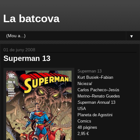
La batcova
▼
01 de juny 2008
Superman 13
Superman 13
Kurt Busiek–Fabian
Nicieza/
Carlos Pacheco–Jesús
Merino–Renato Guedes
Superman Annual
13
USA
Planeta de Agostini
Comics
48 pàgines
2,95 €