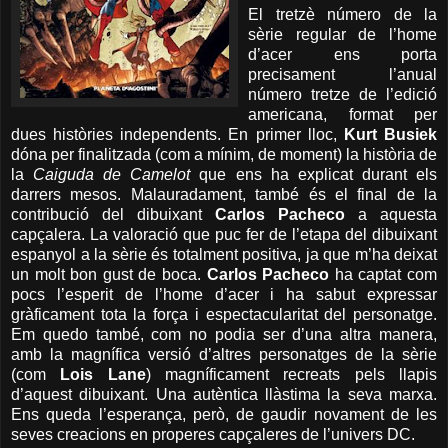
El tretzè número de la
sèrie regular de l’home
d’acer ens porta
precisament l’anual
número tretze de l’edició
americana, format per
dues històries independents. En primer lloc,
Kurt Busiek
dóna per finalitzada (com a mínim, de moment) la història de
la
Caiguda de Camelot
que ens ha explicat durant els
darrers mesos. Malauradament, també és el final de la
contribució del dibuixant
Carlos Pacheco
a aquesta
capçalera. La valoració que puc fer de l’etapa del dibuixant
espanyol a la sèrie és totalment positiva, ja que m’ha deixat
un molt bon gust de boca.
Carlos Pacheco
ha captat com
pocs l’esperit de l’home d’acer i ha sabut expressar
gràficament tota la força i espectacularitat del personatge.
Em quedo també, com no podia ser d’una altra manera,
amb la magnífica versió d’altres personatges de la sèrie
(com
Lois Lane
) magníficament recreats pels llapis
d’aquest dibuixant. Una autèntica llàstima la seva marxa.
Ens queda l’esperança, però, de gaudir novament de les
seves creacions en properes capçaleres de l’univers DC.