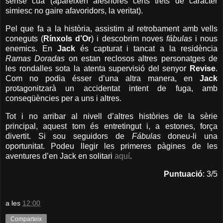
sense cua (apareixen aleshores certs trets de caràcter
simiesc no gaire afavoridors, la veritat).
Pel que fa a la història, assistim al retrobament amb vells
coneguts (
Rínxols d’Or
) i descobrim noves
fábulas
i nous
enemics. En
Jack
és capturat i tancat a la residència
Ramas Doradas
on estan reclosos altres personatges de
les rondalles sota la atenta supervisió del senyor
Revise
.
Com no podia ésser d’una altra manera, en
Jack
protagonitzarà un accidentat intent de fuga, amb
conseqüències per a uns i altres.
Tot i no arribar al nivell d’altres històries de la sèrie
principal, aquest tom és entretingut i, a estones, força
divertit. Si sou seguidors de
Fábulas
doneu-li una
oportunitat. Podeu llegir les primeres pàgines de les
aventures d’en Jack en solitari
aquí
.
Puntuació
: 3/5
a les
12:00
Comparteix