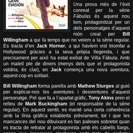
Una prova més de l’èxit
conreat per la sèrie
Fábulas
és aquest nou
tom, protagonitzat per un
dels personatges d’aquest
món creat per
Bill
Willingham
a qui fa temps que no veiem a la sèrie regular.
Es tracta d’en
Jack Horner
, a qui havíem vist triomfar a
Hollywood gràcies a la seva pròpia llegenda, i que
precisament per això ha estat exiliat de Villa Fábula. Amb
un maletí ple de diners (menys dels que el protagonista
voldria, és clar), en
Jack
comença una nova aventura,
aquest cop en solitari.
Bill Willingham
forma parella amb
Mathew Sturges
al guió
per explicar-nos les aventures i desventures d’aquest
personatge. Pel que fa a l’apartat gràfic,
Tony Akins
pren el
relleu de
Mark Buckingham
(el responsable de la sèrie
regular). En aquest sentit, es manté una certa coherència
amb la línia gràfica establerta prèviament, tot i que les
mancances del nou dibuixant es fan paleses sobretot quan
es tracta de retratar al protagonista amb els cabells llargs,