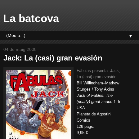
La batcova
▼
04 de maig 2008
Jack: La (casi) gran evasión
Fábulas presenta: Jack,
La (casi) gran evasión
Bill Willingham–Mathew
Sturges / Tony Akins
Jack of Fables: The
(nearly) great scape
1–5
USA
Planeta de Agostini
Comics
128 pàgs.
9,95 €