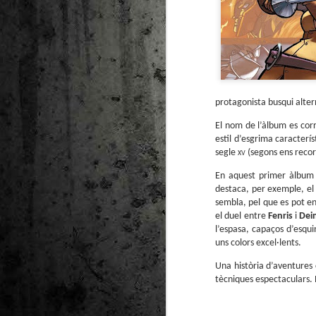
protagonista busqui altern
El nom de l’àlbum es corr
estil d’esgrima caracterí
segle
xv
(segons ens recor
En aquest primer àlbum t
destaca, per exemple, el 
sembla, pel que es pot e
el duel entre
Fenris
i
Dei
l’espasa, capaços d’esqu
uns colors excel·lents.
Una història d’aventures 
tècniques espectaculars. 