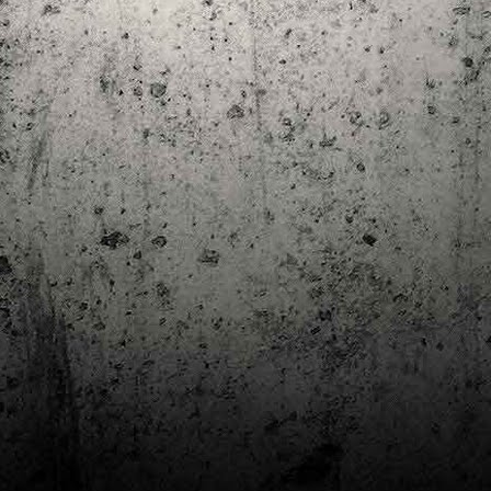
Club de lectura de còmics: estiu de 2024
UL
7
Arriba l'estiu i amb ell una nova edició del club de lectura per passar
aquests mesos de calor. En aquesta nova edició farem dues lectures: una
 juliol i l'altre al setembre!
m és habitual, les inscripcions es formalitzen a la Biblioteca Pública de
rragona i les lectures es podran llegir en edició digital.
Estudis en Comicologia al Còmic Barcelona
AY
1
Del 3 al 5 de maig la Fira Barcelona acull la 42a edició de Còmic
Barcelona (el Saló del Còmic de tota la vida).
vendres faré la visita anual i diumenge hi tornaré, aquest cop per participar a
 taula rodona Estudis en Comicologia: Els llibres de teoria i divulgació del
mic en els temps del podcast, a les 16 h, a la sala còmic 6, molt ben
ompanyat:
tudis en Comicologia: Els llibres de teoria i divulgació del còmic en els temps
l podcast.