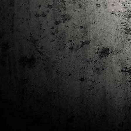
J
al
Co
Ta
M
Di
la
cò
ac
Es
de