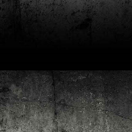
4
Lluís Recasens i Àngel Marí
Nascut a Barcelona l’any 1881 i mort a Blanes el 1948, Joan Junceda és
 dels noms més destacats entre els dibuixants, il·lustradors i caricaturistes
talans d’aquesta època. Tot i començar sense cap tipus de formació, ben
iat s’integrà dins la redacció del setmanari Cu-Cut!, participant activament en
tes les activitats organitzades des d’aquesta publicació i prenent partit pel
talanisme polític.
Club de lectura de còmics: hivern de 2025
EC
3
Abans de tancar el 2024, arriba l'hora de presentar les lectures del
primer trimestre del 2025 del club de lectura de còmics de la Biblioteca
blica de Tarragona, gratuït i virtual. El menú, ben variat: un personatge
àssic, l'adaptació d'una novel·la molt coneguda (i llegida) i una novetat molt
pactant. Aquí en teniu els detalls!
ner
rto Maltés.
Club de lectura de còmics: tardor de 2024
CT