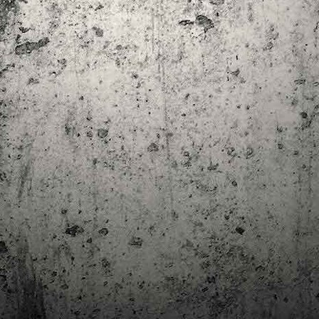
trimestre del club de lectura de còmics de la Biblioteca Pública de
rragona. I aquest és el menú ofert per als mesos d'abril, maig i juny. Com ja és
bitual, el club se segueix en modalitat virtual amb l'aplicació Tellfy i les
obades mensuals són per videoconferència.
Descobrint els orígens de la revista Spirou
AR
3
Ja tinc a les mans el resultat d'una feina que m'ha portat a capbussar-me
els darrers temps en la història del còmic europeu i dels seus grans
tors i personatges!
gur que coneixeu en Lucky Luke, els Barrufets, en Marsupilami o en Spirou,
rò sabíeu que van néixer en una revista? Le Journal de Spirou, publicada per
imera vegada el 21 d’abril de 1938, és una de les grans icones de l’escola de
mic franco-belga.
El compromís de Joan Junceda: ‘Somnis entre la boira’ de
AN