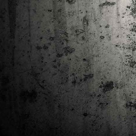
Ta
ha
tr
M
1
au
Se
pe
pr
cò
J