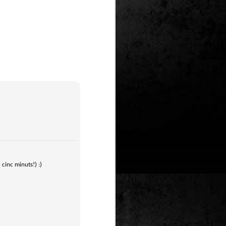
Un nou Corto Maltès
JUL
25
sense Hugo Pratt: ‘Sota
el sol de mitjanit’ de
Juan Díaz Canales i
Rubén Pellejero
Quan Hugo Pratt va morir l’any 1995,
semblava que també ho feia amb ell
l’inconfusible mariner de les
aventures romàntiques, filosòfiques i
aventureres, Corto Maltès. Tot i que el
mateix Pratt va arribar a insinuar que
no li faria res que algú altre prengués
el relleu –a diferència de l’intocable
Tintín d’Hergé–, la idea de nous
àlbums sense la seva firma semblava
poc menys que una heretgia.
cinc minuts!) :)