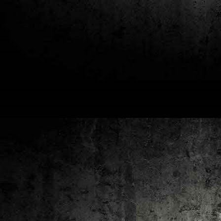
2
un
ca
av
to
ca
D
2
Pú
cl
im
Ge
Co
O