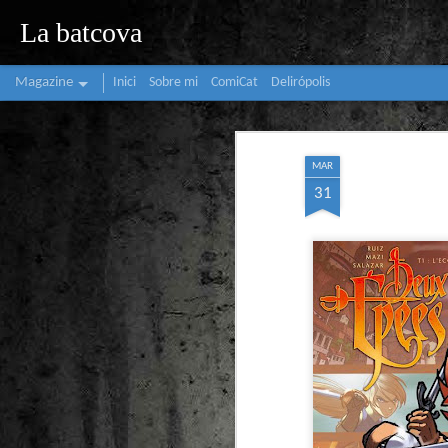
La batcova
Magazine
Inici
Sobre mi
ComiCat
Delirópolis
MAR
31