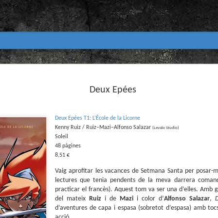
Club de lectura de còmics
MAR
31
Deux Epées
primavera 2026
Encetem nou trimestre al club de lectura (virtua
Biblioteca Pública de Tarragona i ho fem amb aquest me
Deux Epées T1: L’École de la Licorne
Abril
Kenny Ruiz
/ Ruiz–Mazi–Alfonso Salazar
(Levalo Studio)
Soleil
En vela / En blanc
48 pàgines
8,51 €
Guió i dibuix d’Ana Penyas
Vaig aprofitar les vacances de Setmana Santa per posar-m
Salamandra Graphic, 2025
lectures que tenia pendents de la meva darrera coman
practicar el francès). Aquest tom va ser una d’elles. Amb 
Després de l’èxit d’Estamos todas bien (Premi Nacional d
Todo bajo el sol (llegit el 2023 al club de lectura), Ana 
del mateix
Ruiz
i de
Mazi
i color d’
Alfonso
Salazar
,
un assaig gràfic tan necessari com inquietant: En vela / E
d’aventures de capa i espasa (sobretot d’espasa) amb toc
és només un relat íntim sobre l’insomni, sinó una invest
acció.