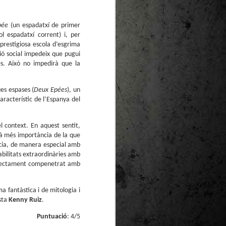
te natural de
le per a la
pée
(
un espadatxí de primer
ol espadatxí corrent) i, per
 prestigiosa escola d’esgrima
ió social impedeix que pugui
ies. Això no impedirà que la
ues espases (
Deux Epées
), un
aracterístic de l’Espanya del
 context. En aquest sentit,
rà més importància de la que
ncia, de manera especial amb
abilitats extraordinàries amb
perfectament compenetrat amb
a fantàstica i de mitologia i
ista
Kenny Ruiz
.
Puntuació
: 4/5