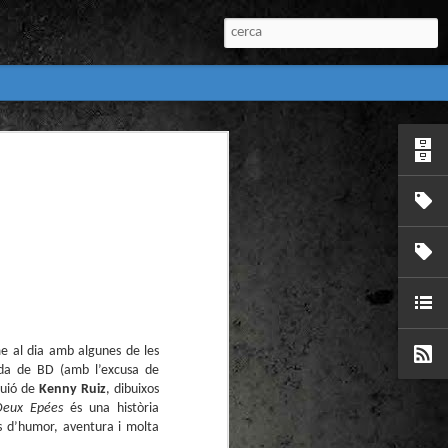
:
l) de còmics de la
nú:
e al dia amb algunes de les
da de BD (amb l’excusa de
guió de
Kenny Ruiz
, dibuixos
el Còmic 2018) i
Penyas torna amb
Deux Epées
és una història
n blanc. L’obra no
s d’humor, aventura i molta
igació profunda