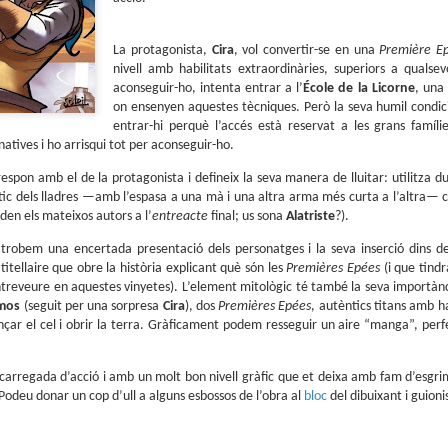
sobre com la societat contemporània ha transformat l’ac
dormir en un bé de consum o, pitjor encara, en un obstac
productivitat.
La protagonista,
Cira
, vol convertir-se en una
Première E
nivell amb habilitats extraordinàries, superiors a qualsev
aconseguir-ho, intenta entrar a l’
École de la Licorne
, una
on ensenyen aquestes tècniques. Però la seva humil condic
entrar-hi perquè l’accés està reservat a les grans famíl
atives i ho arrisqui tot per aconseguir-ho.
espon amb el de la protagonista i defineix la seva manera de lluitar: utilitza d
stic dels lladres —amb l’espasa a una mà i una altra arma més curta a l’altra— c
den els mateixos autors a l’
entreacte
final; us sona
Alatriste
?).
robem una encertada presentació dels personatges i la seva inserció dins del
titellaire que obre la història explicant què són les
Premières Epées
(i que tind
ntreveure en aquestes vinyetes). L’element mitològic té també la seva importà
mos
(seguit per una sorpresa
Cira
), dos
Premières Epées
, autèntics titans amb h
inçar el cel i obrir la terra. Gràficament podem resseguir un aire “manga”, 
carregada d’acció i amb un molt bon nivell gràfic que et deixa amb fam d’esgrim
Podeu donar un cop d’ull a alguns esbossos de l’obra al
bloc
del dibuixant i guion