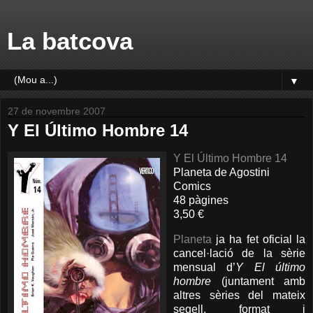
La batcova
▼
27 de novembre 2007
Y El Último Hombre 14
Y El Último Hombre 14
Planeta de Agostini
Comics
48 pàgines
3,50 €
Planeta
ja ha fet oficial la
cancel·lació de la sèrie
mensual d’
Y El último
hombre
(juntament amb
altres sèries del mateix
segell, format i