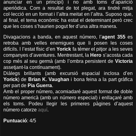
anunciar en un principi) i no amb toms d’aparició
aperiòdica. Com a resultat de tot plegat, ara tindré mitja
col·lecció en un format i l’altra meitat en l’altra. Suposo que,
al final, el tema econòmic ha estat el determinant però crec
que les coses s’haurien pogut fer d’una altra manera.
Divagacions a banda, en aquest número, l’
agent 355
es
retroba amb velles enemigues que li posen les coses
difícils. I l’estat físic d’en
Yorick
fa témer el pitjor a les seves
companyes d’aventures. Mentrestant, la
Hero
s’acosta cada
cop més al seu germà (amb l’ombra persistent de
Victoria
assetjant-la contínuament).
Diàlegs brillants (amb excursió espacial inclosa d’en
Yorick
) de
Brian K. Vaughan
i bona feina a la part gràfica
per part de
Pia Guerra
.
Amb el proper número, acomiadaré aquest format de doble
número americà (amb un número especial) i enllaçaré amb
els toms. Podeu llegir les primeres pàgines d’aquest
número catorze
aquí
.
Puntuació
: 4/5