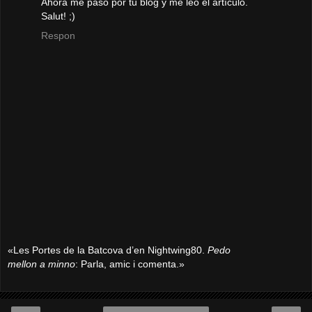
Ahora me paso por tu blog y me leo el artículo.
Salut! ;)
Respon
«Les Portes de la Batcova d’en Nightwing80.
Pedo
mellon a minno
: Parla, amic i comenta.»