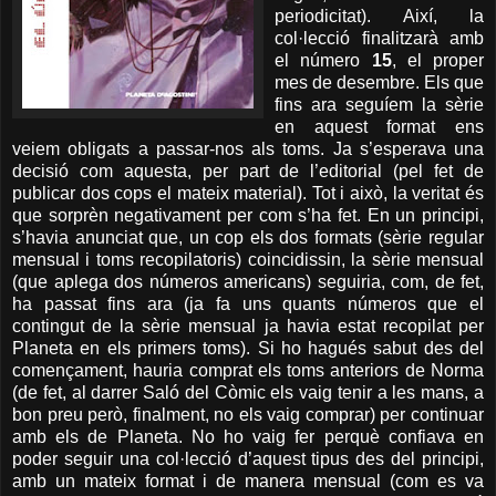
periodicitat). Així, la
col·lecció finalitzarà amb
el número
15
, el proper
mes de desembre. Els que
fins ara seguíem la sèrie
en aquest format ens
veiem obligats a passar-nos als toms. Ja s’esperava una
decisió com aquesta, per part de l’editorial (pel fet de
publicar dos cops el mateix material). Tot i això, la veritat és
que sorprèn negativament per com s’ha fet. En un principi,
s’havia anunciat que, un cop els dos formats (sèrie regular
mensual i toms recopilatoris) coincidissin, la sèrie mensual
(que aplega dos números americans) seguiria, com, de fet,
ha passat fins ara (ja fa uns quants números que el
contingut de la sèrie mensual ja havia estat recopilat per
Planeta en els primers toms). Si ho hagués sabut des del
començament, hauria comprat els toms anteriors de Norma
(de fet, al darrer Saló del Còmic els vaig tenir a les mans, a
bon preu però, finalment, no els vaig comprar) per continuar
amb els de Planeta. No ho vaig fer perquè confiava en
poder seguir una col·lecció d’aquest tipus des del principi,
amb un mateix format i de manera mensual (com es va