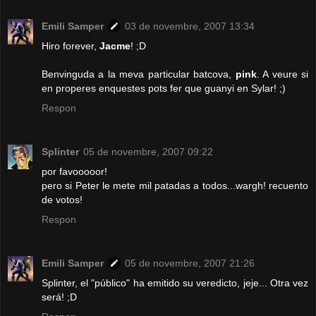
Emili Samper
03 de novembre, 2007 13:34
Hiro forever,
Jacme
! ;D
Benvinguda a la meva particular batcova,
pink
. A veure si
en properes enquestes pots fer que guanyi en Sylar! ;)
Respon
Splinter
05 de novembre, 2007 09:22
por favooooor!
pero si Peter le mete mil patadas a todos...wargh! recuento
de votos!
Respon
Emili Samper
05 de novembre, 2007 21:26
Splinter, el "público" ha emitido su veredicto, jeje... Otra vez
será! ;D