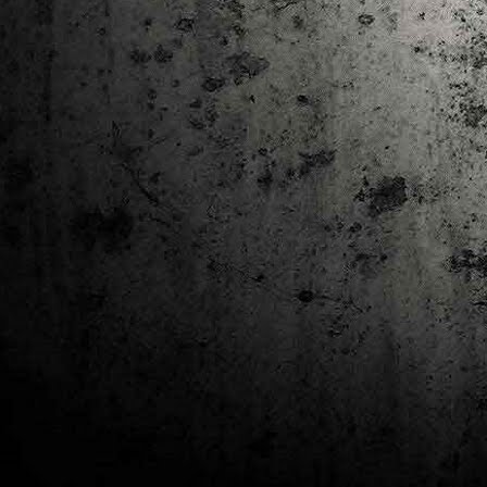
J
al
Co
Ta
M
Di
la
cò
ac
Es
de