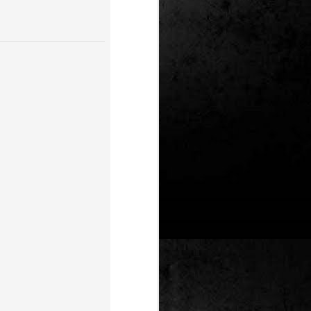
Un nou Corto Maltès
JUL
25
sense Hugo Pratt: ‘Sota
el sol de mitjanit’ de
Juan Díaz Canales i
Rubén Pellejero
Quan Hugo Pratt va morir l’any 1995,
semblava que també ho feia amb ell
l’inconfusible mariner de les
aventures romàntiques, filosòfiques i
aventureres, Corto Maltès. Tot i que el
mateix Pratt va arribar a insinuar que
no li faria res que algú altre prengués
el relleu –a diferència de l’intocable
Tintín d’Hergé–, la idea de nous
àlbums sense la seva firma semblava
poc menys que una heretgia.