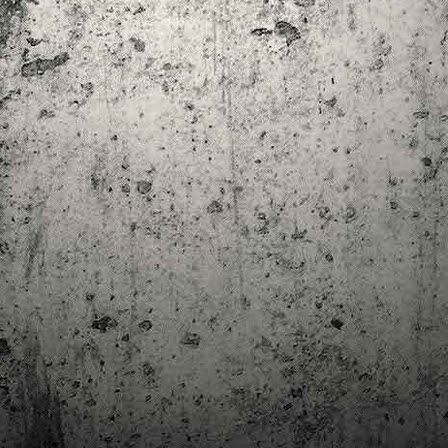
trimestre del club de lectura de còmics de la Biblioteca Pública de
rragona. I aquest és el menú ofert per als mesos d'abril, maig i juny. Com ja és
bitual, el club se segueix en modalitat virtual amb l'aplicació Tellfy i les
obades mensuals són per videoconferència.
Descobrint els orígens de la revista Spirou
AR
3
Ja tinc a les mans el resultat d'una feina que m'ha portat a capbussar-me
els darrers temps en la història del còmic europeu i dels seus grans
tors i personatges!
gur que coneixeu en Lucky Luke, els Barrufets, en Marsupilami o en Spirou,
rò sabíeu que van néixer en una revista? Le Journal de Spirou, publicada per
imera vegada el 21 d’abril de 1938, és una de les grans icones de l’escola de
mic franco-belga.
El compromís de Joan Junceda: ‘Somnis entre la boira’ de
AN