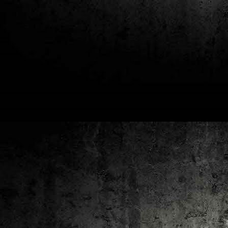
2
un
ca
av
to
ca
D
2
Pú
cl
im
Ge
Co
O