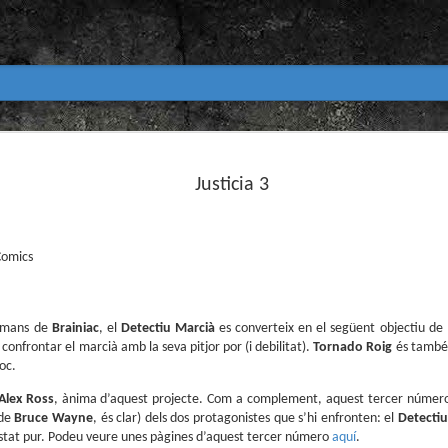
Club de lectura de còmics
MAR
31
Justicia 3
primavera 2026
Encetem nou trimestre al club de lectura (virtua
Biblioteca Pública de Tarragona i ho fem amb aquest me
Comics
Abril
En vela / En blanc
Guió i dibuix d’Ana Penyas
 mans de
Brainiac
, el
Detectiu
Marcià
es converteix en el següent objectiu de
confrontar el marcià amb la seva pitjor por (i debilitat).
Tornado
Roig
és també 
Salamandra Graphic, 2025
oc.
Després de l’èxit d’Estamos todas bien (Premi Nacional d
Alex Ross
, ànima d’aquest projecte. Com a complement, aquest tercer número in
Todo bajo el sol (llegit el 2023 al club de lectura), Ana 
 de
Bruce Wayne
, és clar) dels dos protagonistes que s’hi enfronten: el
Detecti
un assaig gràfic tan necessari com inquietant: En vela / E
stat pur. Podeu veure unes pàgines d’aquest tercer número
aquí
.
és només un relat íntim sobre l’insomni, sinó una invest