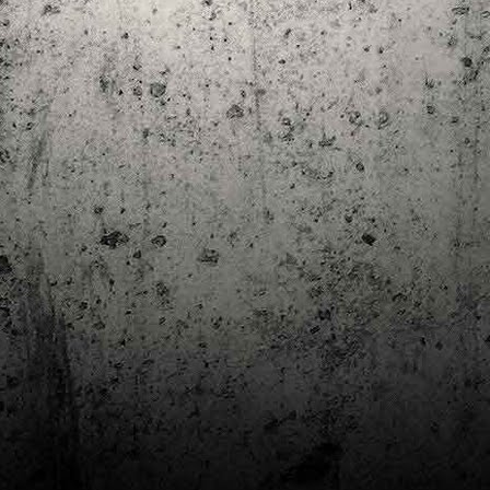
Club de lectura de còmics: estiu de 2024
UL
7
Arriba l'estiu i amb ell una nova edició del club de lectura per passar
aquests mesos de calor. En aquesta nova edició farem dues lectures: una
 juliol i l'altre al setembre!
m és habitual, les inscripcions es formalitzen a la Biblioteca Pública de
rragona i les lectures es podran llegir en edició digital.
Estudis en Comicologia al Còmic Barcelona
AY
1
Del 3 al 5 de maig la Fira Barcelona acull la 42a edició de Còmic
Barcelona (el Saló del Còmic de tota la vida).
vendres faré la visita anual i diumenge hi tornaré, aquest cop per participar a
 taula rodona Estudis en Comicologia: Els llibres de teoria i divulgació del
mic en els temps del podcast, a les 16 h, a la sala còmic 6, molt ben
ompanyat:
tudis en Comicologia: Els llibres de teoria i divulgació del còmic en els temps
l podcast.