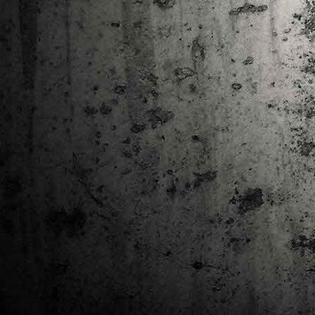
Ta
ha
tr
M
1
au
Se
pe
pr
cò
J