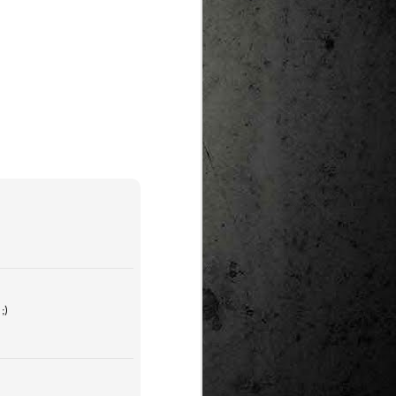
te natural de
le per a la
;)