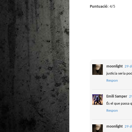
Puntuació
: 4/5
moonlight
29 d
justicia seria p
Respon
Emili Samper
2
És el que passa q
Respon
moonlight
29 d