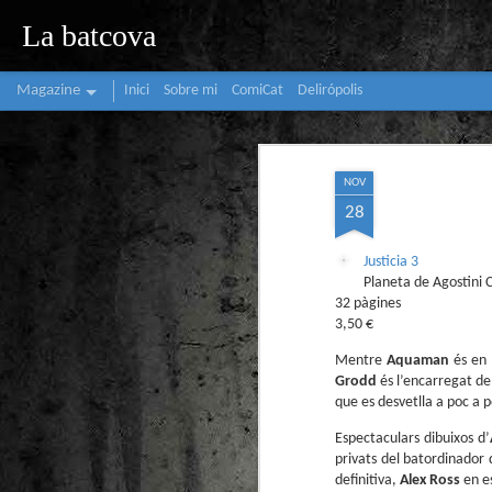
La batcova
Magazine
Inici
Sobre mi
ComiCat
Delirópolis
NOV
28
Justicia 3
Planeta de Agostini 
32 pàgines
3,50 €
Mentre
Aquaman
és en
Grodd
és l’encarregat de 
que es desvetlla a poc a p
Espectaculars dibuixos d’
privats del batordinador
definitiva,
Alex Ross
en e