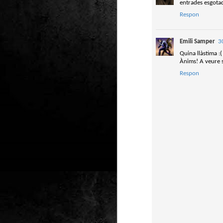
entrades esgotad
Club de lectura de
DEC
Respon
24
còmics: hivern 2026
Any nou, nou trimestre i noves
lectures al club de lectura de còmics
Emili Samper
3
de la Biblioteca Pública de Tarragona,
gratuït i en línia amb l'aplicació Tellfy.
Quina llàstima :(
Ànims! A veure s
Respon
J
1
FM
de
tè
J
2