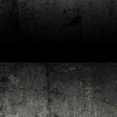
4
Lluís Recasens i Àngel Marí
Nascut a Barcelona l’any 1881 i mort a Blanes el 1948, Joan Junceda és
 dels noms més destacats entre els dibuixants, il·lustradors i caricaturistes
talans d’aquesta època. Tot i començar sense cap tipus de formació, ben
iat s’integrà dins la redacció del setmanari Cu-Cut!, participant activament en
tes les activitats organitzades des d’aquesta publicació i prenent partit pel
talanisme polític.
Club de lectura de còmics: hivern de 2025
EC
3
Abans de tancar el 2024, arriba l'hora de presentar les lectures del
primer trimestre del 2025 del club de lectura de còmics de la Biblioteca
blica de Tarragona, gratuït i virtual. El menú, ben variat: un personatge
àssic, l'adaptació d'una novel·la molt coneguda (i llegida) i una novetat molt
pactant. Aquí en teniu els detalls!
ner
rto Maltés.
Club de lectura de còmics: tardor de 2024
CT