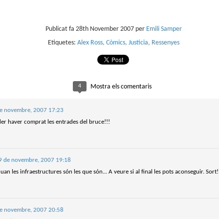
sobre com la societat contemporània ha transformat l’ac
dormir en un bé de consum o, pitjor encara, en un obstac
productivitat.
Publicat fa
28th November 2007
per
Emili Samper
Etiquetes:
Alex Ross
Còmics
Justicia
Ressenyes
4
Mostra els comentaris
e novembre, 2007 17:23
oder haver comprat les entrades del bruce!!!
9 de novembre, 2007 19:18
uan les infraestructures són les que són... A veure si al final les pots aconseguir. Sort! 
e novembre, 2007 20:58