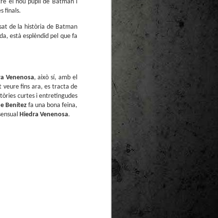
ntre el nou pupil de Batman i
te natural de
 finals.
le per a la
sat de la història de Batman
da, està esplèndid pel que fa
ra Venenosa
, això sí, amb el
 veure fins ara, es tracta de
stòries curtes i entretingudes
e Benítez
fa una bona feina,
 sensual
Hiedra Venenosa
.