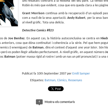
uns resultats contraris a la filosofia del seu pare. La tensió e
sobre com la societat contemporània ha transformat l’ac
Robin és més que evident, cosa que ens queda clara a les pàgines
dormir en un bé de consum o, pitjor encara, en un obstac
productivitat.
Grant Morrison
continua amb la recuperació d’un episodi pas
com a nucli de la seva aportació.
Andy Kubert
, per la seva ban
al nivell gràfic. Tota una delícia.
Detective Comics #823
xos de
Joe Benítez
. En aquest cas, la història autoconclusiva se centra en
Hied
is anteriors, cosa que dóna continuïtat i coherència a la sèrie. Pel que hem pogut
’enemics (i enemigues) de
Batman
, dins el context d’aquest
one year later
. Són hi
 però es poden llegir aïllades perfectament. A nivell gràfic, en aquest número
Jo
fosc
Batman
(potser massa rígid al rostre i amb un nas un pèl pronunciat) i a una
Publicat fa
10th September 2007
per
Emili Samper
Etiquetes:
Batman
Còmics
Ressenyes
4
Mostra els comentaris