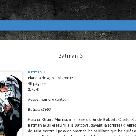
Club de lectura de còmics
MAR
31
Batman 3
primavera 2026
Encetem nou trimestre al club de lectura (virtua
Biblioteca Pública de Tarragona i ho fem amb aquest me
Batman 3
Planeta de Agostini Comics
Abril
48 pàgines
En vela / En blanc
2,95 €
Guió i dibuix d’Ana Penyas
Aquest número conté:
Salamandra Graphic, 2025
Batman #657
Després de l’èxit d’Estamos todas bien (Premi Nacional d
Guió de
Grant Morrison
i dibuixos d’
Andy Kubert
. Capítol 3
Todo bajo el sol (llegit el 2023 al club de lectura), Ana 
Batman
acull el seu fill a la Batcova, davant la sorpresa d’
Alfre
un assaig gràfic tan necessari com inquietant: En vela / E
de
Talia
mostra i posa en pràctica les habilitats que ha après 
és només un relat íntim sobre l’insomni, sinó una invest