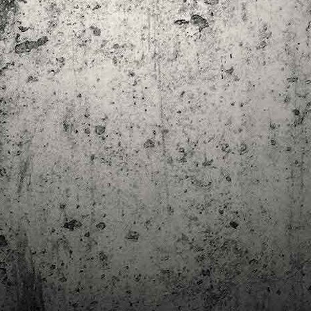
trimestre del club de lectura de còmics de la Biblioteca Pública de
rragona. I aquest és el menú ofert per als mesos d'abril, maig i juny. Com ja és
bitual, el club se segueix en modalitat virtual amb l'aplicació Tellfy i les
obades mensuals són per videoconferència.
Descobrint els orígens de la revista Spirou
AR
3
Ja tinc a les mans el resultat d'una feina que m'ha portat a capbussar-me
els darrers temps en la història del còmic europeu i dels seus grans
tors i personatges!
gur que coneixeu en Lucky Luke, els Barrufets, en Marsupilami o en Spirou,
rò sabíeu que van néixer en una revista? Le Journal de Spirou, publicada per
imera vegada el 21 d’abril de 1938, és una de les grans icones de l’escola de
mic franco-belga.
El compromís de Joan Junceda: ‘Somnis entre la boira’ de
AN