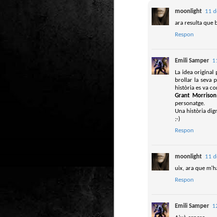
Club de lectura de
DEC
moonlight
11 d
24
còmics: hivern 2026
ara resulta que b
Any nou, nou trimestre i noves
Respon
lectures al club de lectura de còmics
de la Biblioteca Pública de Tarragona,
gratuït i en línia amb l'aplicació Tellfy.
Emili Samper
1
La idea original
brollar la seva 
història es va co
J
Grant Morrison
1
personatge.
Una història dign
FM
;-)
de
Respon
tè
moonlight
11 d
uix, ara que m'h
Respon
J
Emili Samper
1
2