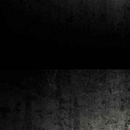
2
un
ca
av
to
ca
D
2
Pú
cl
im
Ge
Co
O