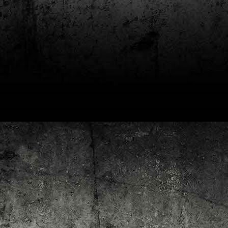
4
Lluís Recasens i Àngel Marí
Nascut a Barcelona l’any 1881 i mort a Blanes el 1948, Joan Junceda és
 dels noms més destacats entre els dibuixants, il·lustradors i caricaturistes
talans d’aquesta època. Tot i començar sense cap tipus de formació, ben
iat s’integrà dins la redacció del setmanari Cu-Cut!, participant activament en
tes les activitats organitzades des d’aquesta publicació i prenent partit pel
talanisme polític.
Club de lectura de còmics: hivern de 2025
EC
3
Abans de tancar el 2024, arriba l'hora de presentar les lectures del
primer trimestre del 2025 del club de lectura de còmics de la Biblioteca
blica de Tarragona, gratuït i virtual. El menú, ben variat: un personatge
àssic, l'adaptació d'una novel·la molt coneguda (i llegida) i una novetat molt
pactant. Aquí en teniu els detalls!
ner
rto Maltés.
Club de lectura de còmics: tardor de 2024
CT