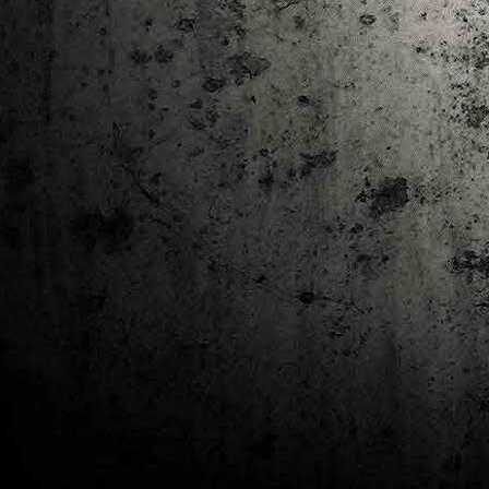
J
al
Co
Ta
M
Di
la
cò
ac
Es
de