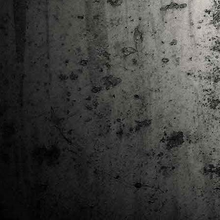
Ta
ha
tr
M
1
au
Se
pe
pr
cò
J