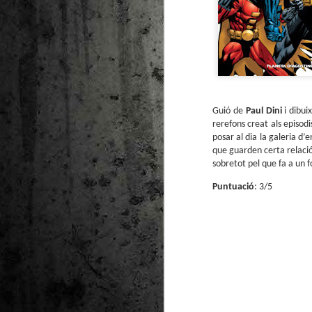
Guió de
Paul Dini
i dibui
rerefons creat als episod
posar al dia la galeria d
que guarden certa relació
sobretot pel que fa a un 
Puntuació
: 3/5