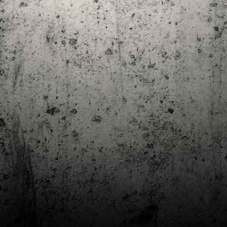
Club de lectura de còmics: estiu de 2024
UL
7
Arriba l'estiu i amb ell una nova edició del club de lectura per passar
aquests mesos de calor. En aquesta nova edició farem dues lectures: una
 juliol i l'altre al setembre!
m és habitual, les inscripcions es formalitzen a la Biblioteca Pública de
rragona i les lectures es podran llegir en edició digital.
Estudis en Comicologia al Còmic Barcelona
AY
1
Del 3 al 5 de maig la Fira Barcelona acull la 42a edició de Còmic
Barcelona (el Saló del Còmic de tota la vida).
vendres faré la visita anual i diumenge hi tornaré, aquest cop per participar a
 taula rodona Estudis en Comicologia: Els llibres de teoria i divulgació del
mic en els temps del podcast, a les 16 h, a la sala còmic 6, molt ben
ompanyat:
tudis en Comicologia: Els llibres de teoria i divulgació del còmic en els temps
l podcast.