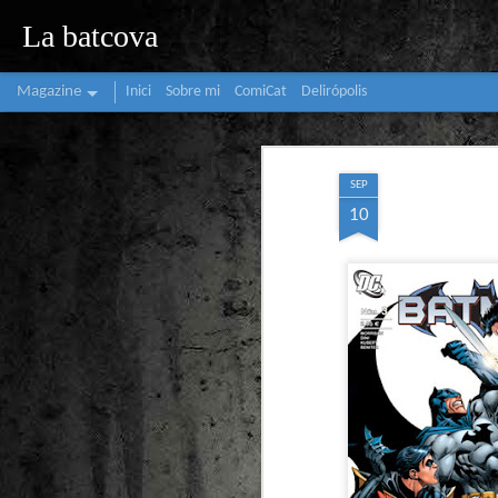
La batcova
Magazine
Inici
Sobre mi
ComiCat
Delirópolis
SEP
10