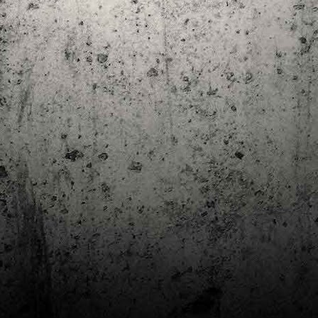
Club de lectura de còmics: estiu de 2024
UL
7
Arriba l'estiu i amb ell una nova edició del club de lectura per passar
aquests mesos de calor. En aquesta nova edició farem dues lectures: una
 juliol i l'altre al setembre!
m és habitual, les inscripcions es formalitzen a la Biblioteca Pública de
rragona i les lectures es podran llegir en edició digital.
Estudis en Comicologia al Còmic Barcelona
AY
1
Del 3 al 5 de maig la Fira Barcelona acull la 42a edició de Còmic
Barcelona (el Saló del Còmic de tota la vida).
vendres faré la visita anual i diumenge hi tornaré, aquest cop per participar a
 taula rodona Estudis en Comicologia: Els llibres de teoria i divulgació del
mic en els temps del podcast, a les 16 h, a la sala còmic 6, molt ben
ompanyat:
tudis en Comicologia: Els llibres de teoria i divulgació del còmic en els temps
l podcast.