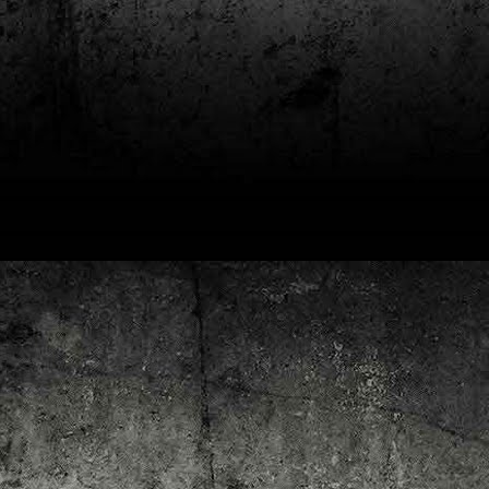
4
Lluís Recasens i Àngel Marí
Nascut a Barcelona l’any 1881 i mort a Blanes el 1948, Joan Junceda és
 dels noms més destacats entre els dibuixants, il·lustradors i caricaturistes
talans d’aquesta època. Tot i començar sense cap tipus de formació, ben
iat s’integrà dins la redacció del setmanari Cu-Cut!, participant activament en
tes les activitats organitzades des d’aquesta publicació i prenent partit pel
talanisme polític.
Club de lectura de còmics: hivern de 2025
EC
3
Abans de tancar el 2024, arriba l'hora de presentar les lectures del
primer trimestre del 2025 del club de lectura de còmics de la Biblioteca
blica de Tarragona, gratuït i virtual. El menú, ben variat: un personatge
àssic, l'adaptació d'una novel·la molt coneguda (i llegida) i una novetat molt
pactant. Aquí en teniu els detalls!
ner
rto Maltés.
Club de lectura de còmics: tardor de 2024
CT