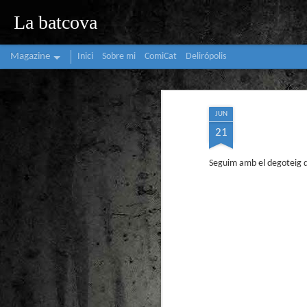
La batcova
Magazine
Inici
Sobre mi
ComiCat
Delirópolis
JUN
21
Seguim amb el degoteig d