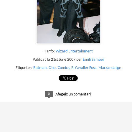
sobre com la societat contemporània ha transformat l’ac
dormir en un bé de consum o, pitjor encara, en un obstac
productivitat.
+ Info:
Wizard Entertainment
Publicat fa
21st June 2007
per
Emili Samper
Etiquetes:
Batman
Cine
Còmics
El Cavaller Fosc
Marxandatge
0
Afegeix un comentari