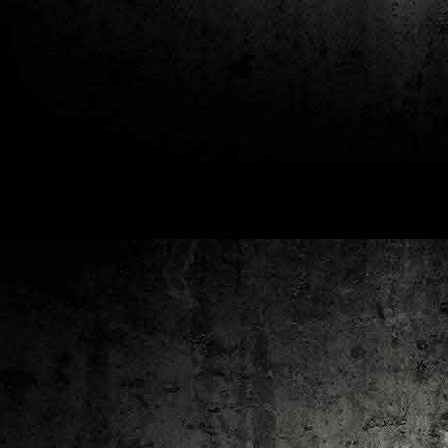
2
un
ca
av
to
ca
D
2
Pú
cl
im
Ge
Co
O