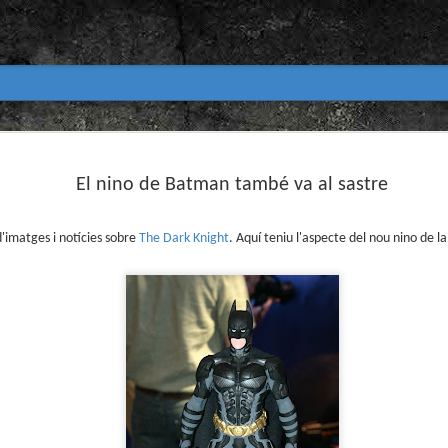
Club de lectura de còmics
MAR
31
El nino de Batman també va al sastre
primavera 2026
Encetem nou trimestre al club de lectura (virtua
Biblioteca Pública de Tarragona i ho fem amb aquest me
'imatges i notícies sobre
The Dark Knight
. Aquí teniu l'aspecte del nou nino de la
Abril
En vela / En blanc
Guió i dibuix d’Ana Penyas
Salamandra Graphic, 2025
Després de l’èxit d’Estamos todas bien (Premi Nacional d
Todo bajo el sol (llegit el 2023 al club de lectura), Ana 
un assaig gràfic tan necessari com inquietant: En vela / E
és només un relat íntim sobre l’insomni, sinó una invest