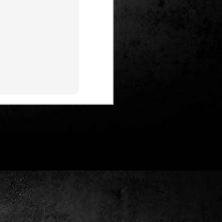
Un nou Corto Maltès
JUL
25
sense Hugo Pratt: ‘Sota
el sol de mitjanit’ de
Juan Díaz Canales i
Rubén Pellejero
Quan Hugo Pratt va morir l’any 1995,
semblava que també ho feia amb ell
l’inconfusible mariner de les
aventures romàntiques, filosòfiques i
aventureres, Corto Maltès. Tot i que el
mateix Pratt va arribar a insinuar que
no li faria res que algú altre prengués
el relleu –a diferència de l’intocable
Tintín d’Hergé–, la idea de nous
àlbums sense la seva firma semblava
poc menys que una heretgia.