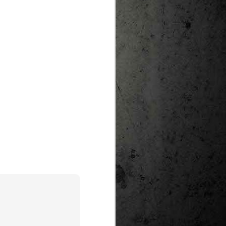
te natural de
le per a la