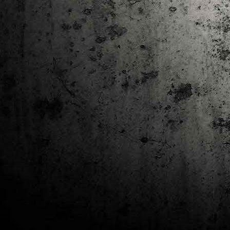
J
al
Co
Ta
M
Di
la
cò
ac
Es
de