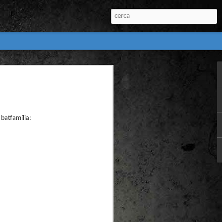
:
l) de còmics de la
nú:
 batfamília:
el Còmic 2018) i
Penyas torna amb
n blanc. L’obra no
igació profunda