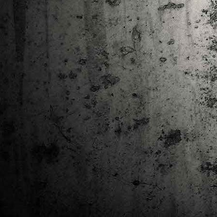
Ta
ha
tr
M
1
au
Se
pe
pr
cò
J