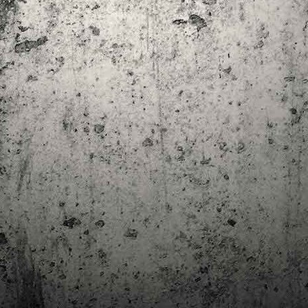
trimestre del club de lectura de còmics de la Biblioteca Pública de
rragona. I aquest és el menú ofert per als mesos d'abril, maig i juny. Com ja és
bitual, el club se segueix en modalitat virtual amb l'aplicació Tellfy i les
obades mensuals són per videoconferència.
Descobrint els orígens de la revista Spirou
AR
3
Ja tinc a les mans el resultat d'una feina que m'ha portat a capbussar-me
els darrers temps en la història del còmic europeu i dels seus grans
tors i personatges!
gur que coneixeu en Lucky Luke, els Barrufets, en Marsupilami o en Spirou,
rò sabíeu que van néixer en una revista? Le Journal de Spirou, publicada per
imera vegada el 21 d’abril de 1938, és una de les grans icones de l’escola de
mic franco-belga.
El compromís de Joan Junceda: ‘Somnis entre la boira’ de
AN