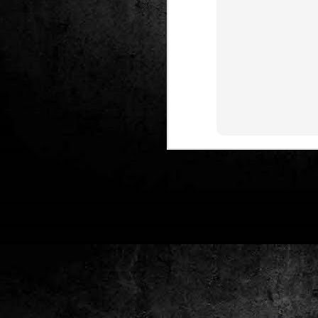
Club de lectura de
DEC
24
còmics: hivern 2026
Any nou, nou trimestre i noves
lectures al club de lectura de còmics
de la Biblioteca Pública de Tarragona,
gratuït i en línia amb l'aplicació Tellfy.
J
1
FM
de
tè
J
2