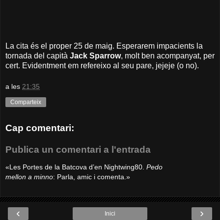
La cita és el proper 25 de maig. Esperarem impacients la
tornada del capità
Jack Sparrow
, molt ben acompanyat, per
cert. Evidentment em refereixo al seu pare, jejeje (o no).
a les
21:35
Comparteix
Cap comentari:
Publica un comentari a l'entrada
«Les Portes de la Batcova d’en Nightwing80.
Pedo
mellon a minno
: Parla, amic i comenta.»
‹
›
Inici